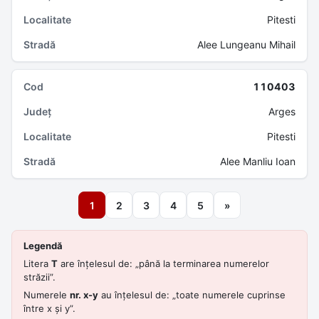
Pitesti
Alee Lungeanu Mihail
110403
Arges
Pitesti
Alee Manliu Ioan
1
2
3
4
5
»
Legendă
Litera
T
are înțelesul de: „până la terminarea numerelor
străzii”.
Numerele
nr. x-y
au înțelesul de: „toate numerele cuprinse
între x și y”.