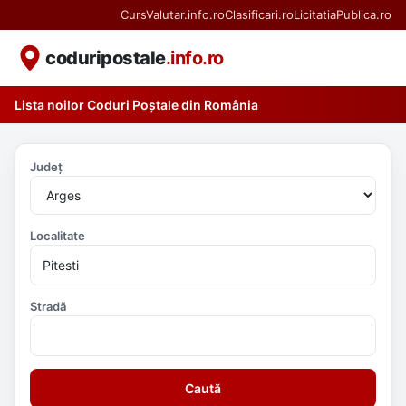
CursValutar.info.ro
Clasificari.ro
LicitatiaPublica.ro
coduripostale
.info.ro
Lista noilor Coduri Poștale din România
Județ
Localitate
Stradă
Caută