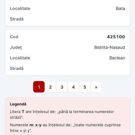
Bata
425100
Bistrita-Nasaud
Beclean
1
2
3
4
5
»
Legendă
Litera
T
are înțelesul de: „până la terminarea numerelor
străzii”.
Numerele
nr. x-y
au înțelesul de: „toate numerele cuprinse
între x și y”.