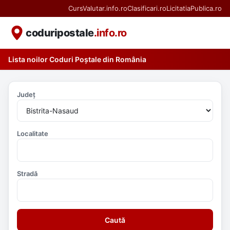
CursValutar.info.ro
Clasificari.ro
LicitatiaPublica.ro
coduripostale
.info.ro
Lista noilor Coduri Poștale din România
Județ
Localitate
Stradă
Caută