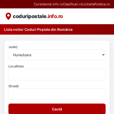
CursValutar.info.ro
Clasificari.ro
LicitatiaPublica.ro
coduripostale
.info.ro
Lista noilor Coduri Poștale din România
Județ
Localitate
Stradă
Caută