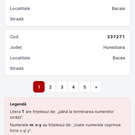
Bacaia
337271
Hunedoara
Bacea
1
2
3
4
5
»
Legendă
Litera
T
are înțelesul de: „până la terminarea numerelor
străzii”.
Numerele
nr. x-y
au înțelesul de: „toate numerele cuprinse
între x și y”.