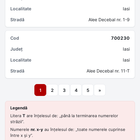
Iasi
Alee Decebal nr. 1-9
700230
Iasi
Iasi
Alee Decebal nr. 11-T
1
2
3
4
5
»
Legendă
Litera
T
are înțelesul de: „până la terminarea numerelor
străzii”.
Numerele
nr. x-y
au înțelesul de: „toate numerele cuprinse
între x și y”.