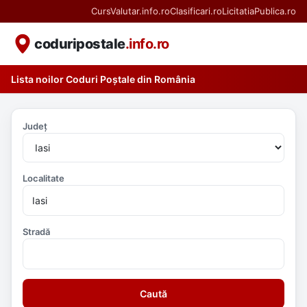
CursValutar.info.ro
Clasificari.ro
LicitatiaPublica.ro
coduripostale
.info.ro
Lista noilor Coduri Poștale din România
Județ
Localitate
Stradă
Caută