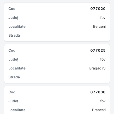
077020
Ilfov
Berceni
077025
Ilfov
Bragadiru
077030
Ilfov
Branesti