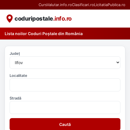
CursValutar.info.ro
Clasificari.ro
LicitatiaPublica.ro
coduripostale
.info.ro
Lista noilor Coduri Poștale din România
Județ
Localitate
Stradă
Caută