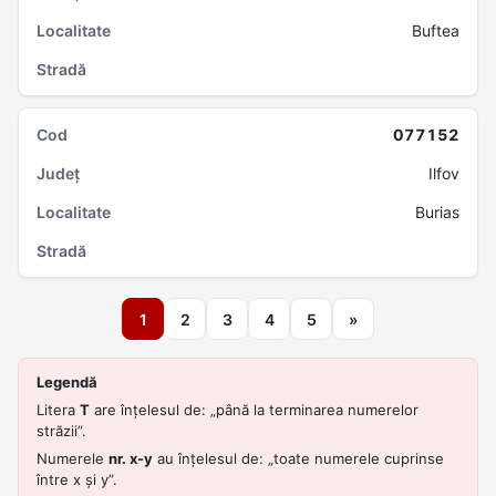
Buftea
077152
Ilfov
Burias
1
2
3
4
5
»
Legendă
Litera
T
are înțelesul de: „până la terminarea numerelor
străzii”.
Numerele
nr. x-y
au înțelesul de: „toate numerele cuprinse
între x și y”.