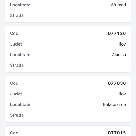
Afumati
077126
Ilfov
Alunisu
077036
Ilfov
Balaceanca
077015