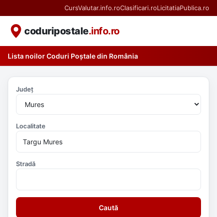
CursValutar.info.ro
Clasificari.ro
LicitatiaPublica.ro
coduripostale
.info.ro
Lista noilor Coduri Poștale din România
Județ
Localitate
Stradă
Caută