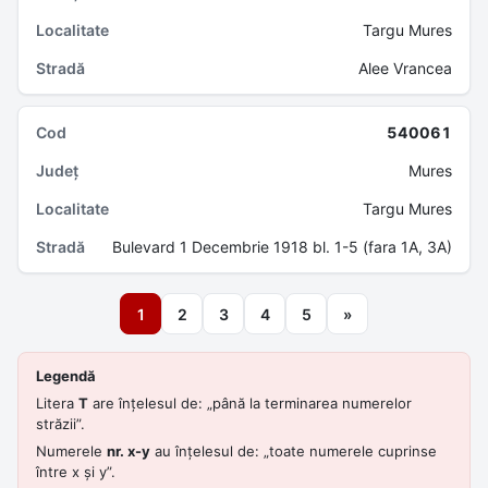
Targu Mures
Alee Vrancea
540061
Mures
Targu Mures
Bulevard 1 Decembrie 1918 bl. 1-5 (fara 1A, 3A)
1
2
3
4
5
»
Legendă
Litera
T
are înțelesul de: „până la terminarea numerelor
străzii”.
Numerele
nr. x-y
au înțelesul de: „toate numerele cuprinse
între x și y”.