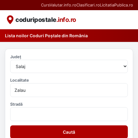
CursValutar.info.ro
Clasificari.ro
LicitatiaPublica.ro
coduripostale
.info.ro
Lista noilor Coduri Poștale din România
Județ
Localitate
Stradă
Caută