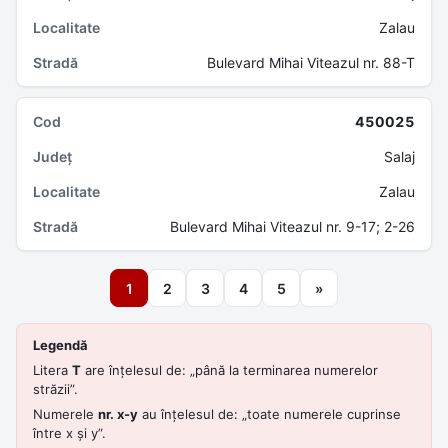
Zalau
Bulevard Mihai Viteazul nr. 88-T
450025
Salaj
Zalau
Bulevard Mihai Viteazul nr. 9-17; 2-26
1
2
3
4
5
»
Legendă
Litera
T
are înțelesul de: „până la terminarea numerelor
străzii”.
Numerele
nr. x-y
au înțelesul de: „toate numerele cuprinse
între x și y”.