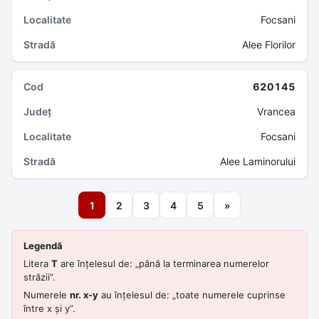
Focsani
Alee Florilor
620145
Vrancea
Focsani
Alee Laminorului
1
2
3
4
5
»
Legendă
Litera
T
are înțelesul de: „până la terminarea numerelor
străzii”.
Numerele
nr. x-y
au înțelesul de: „toate numerele cuprinse
între x și y”.