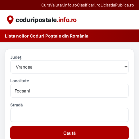
CursValutar.info.ro
Clasificari.ro
LicitatiaPublica.ro
coduripostale
.info.ro
Lista noilor Coduri Poștale din România
Județ
Localitate
Stradă
Caută