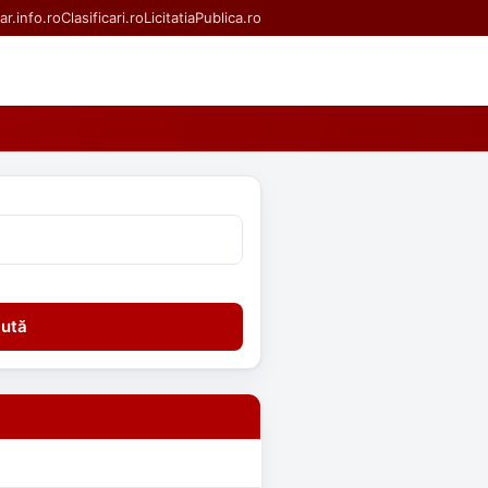
ar.info.ro
Clasificari.ro
LicitatiaPublica.ro
ută