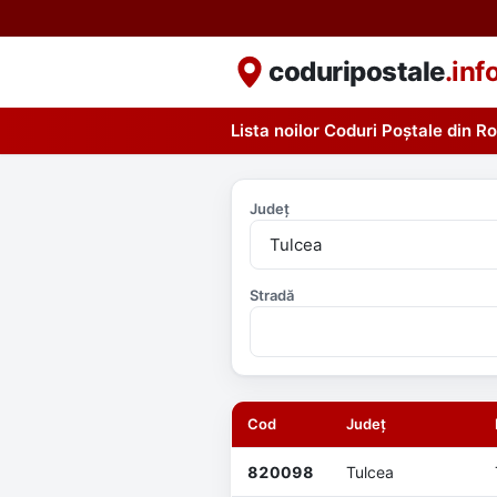
coduripostale
.inf
Lista noilor Coduri Poștale din 
Județ
Stradă
Cod
Județ
820098
Tulcea