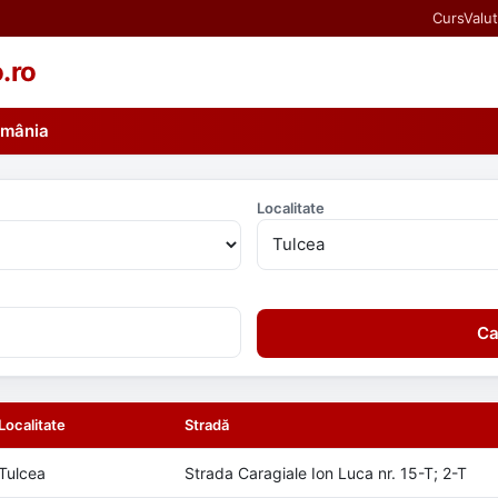
CursValut
o.ro
România
Localitate
Ca
Localitate
Stradă
Tulcea
Strada Caragiale Ion Luca nr. 15-T; 2-T