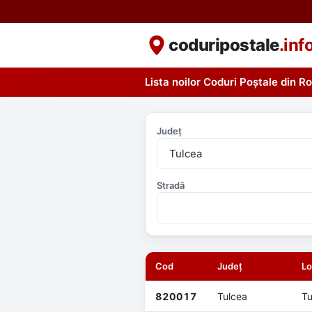
coduripostale
.inf
Lista noilor Coduri Poștale din 
Județ
Stradă
Cod
Județ
Lo
820017
Tulcea
Tu