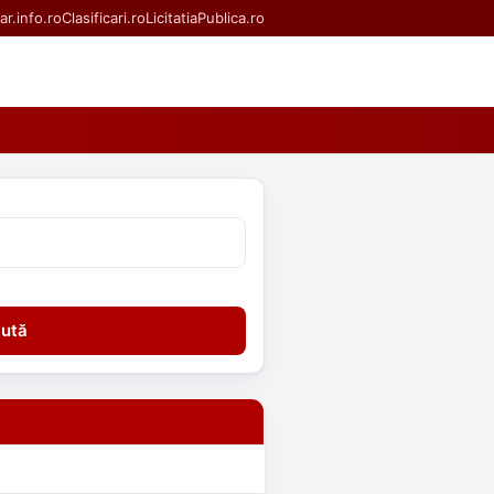
ar.info.ro
Clasificari.ro
LicitatiaPublica.ro
ută