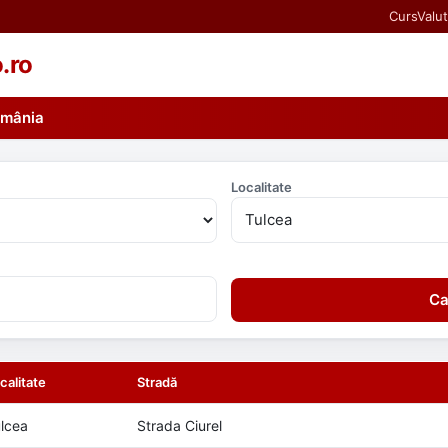
CursValut
o.ro
România
Localitate
Ca
calitate
Stradă
lcea
Strada Ciurel