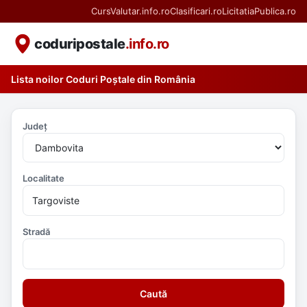
CursValutar.info.ro
Clasificari.ro
LicitatiaPublica.ro
coduripostale
.info.ro
Lista noilor Coduri Poștale din România
Județ
Localitate
Stradă
Caută