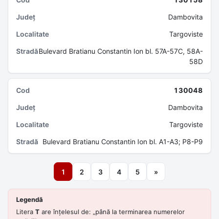
Dambovita
Targoviste
Bulevard Bratianu Constantin Ion bl. 57A-57C, 58A-
58D
130048
Dambovita
Targoviste
Bulevard Bratianu Constantin Ion bl. A1-A3; P8-P9
1
2
3
4
5
»
Legendă
Litera
T
are înțelesul de: „până la terminarea numerelor