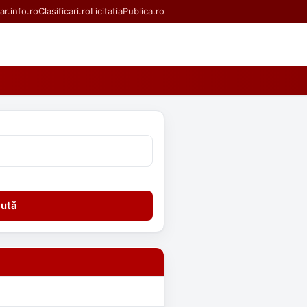
ar.info.ro
Clasificari.ro
LicitatiaPublica.ro
ută