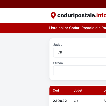
coduripostale
.inf
Lista noilor Coduri Poștale din 
Județ
Stradă
Cod
Județ
L
230022
Olt
S