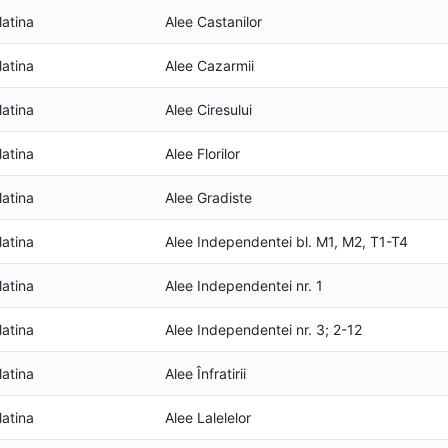
latina
Alee Castanilor
latina
Alee Cazarmii
latina
Alee Ciresului
latina
Alee Florilor
latina
Alee Gradiste
latina
Alee Independentei bl. M1, M2, T1-T4
latina
Alee Independentei nr. 1
latina
Alee Independentei nr. 3; 2-12
latina
Alee Înfratirii
latina
Alee Lalelelor