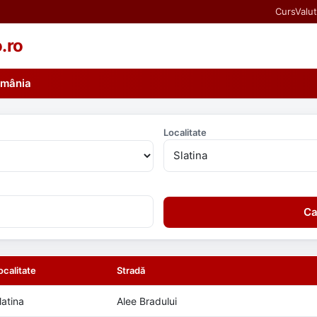
CursValut
o.ro
România
Localitate
Ca
ocalitate
Stradă
latina
Alee Bradului