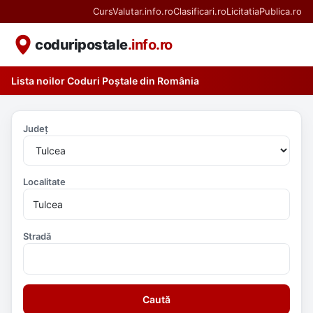
CursValutar.info.ro
Clasificari.ro
LicitatiaPublica.ro
coduripostale
.info.ro
Lista noilor Coduri Poștale din România
Județ
Localitate
Stradă
Caută