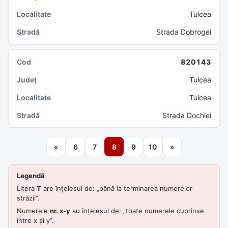
Tulcea
Strada Dobrogei
820143
Tulcea
Tulcea
Strada Dochiei
«
6
7
8
9
10
»
Legendă
Litera
T
are înțelesul de: „până la terminarea numerelor
străzii”.
Numerele
nr. x-y
au înțelesul de: „toate numerele cuprinse
între x și y”.